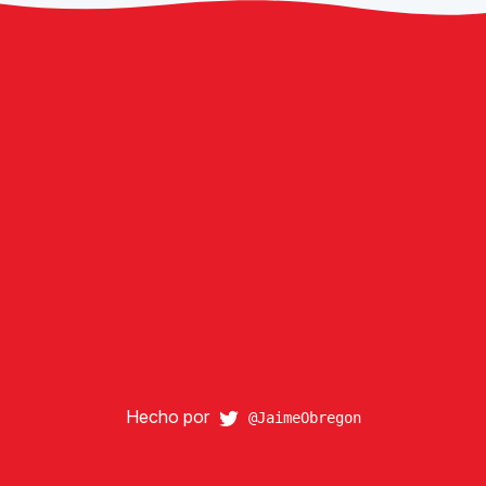
Hecho
por
@JaimeObregon